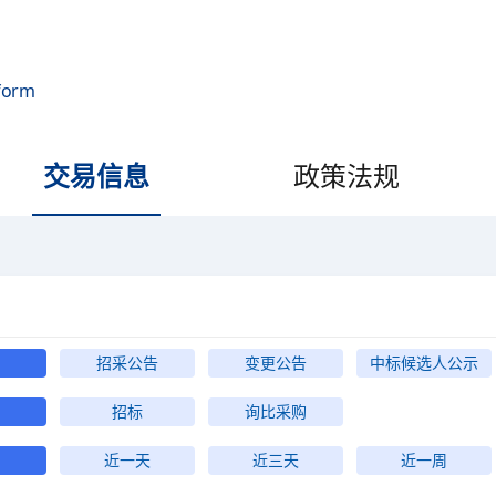
form
交易信息
政策法规
招采公告
变更公告
中标候选人公示
招标
询比采购
近一天
近三天
近一周