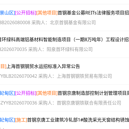
石景山区]
[公开招标]
[其他项目]
首钢基金公募REITs法律服务项目招标
BB2026080008
采购人：
北京首钢基金有限公司
首环绿科高端铝基材料智能制造项目（一期8万吨年）工程设计招标项目中标候选人
B2026070035
采购人：
阳泉首环绿科有限公司
目]
上海首钢钢贸水运招标准入异常公告
YYBLB2026070042
采购人：
上海首钢钢铁贸易有限公司
曹妃甸区]
[公开招标]
[其他项目]
首钢京唐制造部控制计划管理项目周边配套系统技术开发服务项目中标候选人
SZYYB2026070036
采购人：
首钢京唐钢铁联合有限责任公司
曹妃甸区]
[施工]
首钢京唐工业建筑冷轧部1#酸洗采光天窗结构锈蚀隐患治理项目成交结果