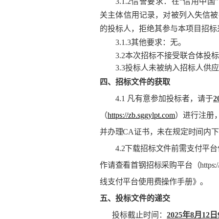
3.1.2信誉要求：在“信用中国”网站
关主体信用记录，对被列入失信被
的投标人，拒绝其参与本项目招标
3.1.3其他要求：无。
3.2本次招标不接受联合体投
3.3投标人未被纳入招标人供
四、
招标文件的获取
4.1 凡有意参加投标者，请于
2
（
https://zb.sggylpt.com
）进行注册
并办理CA证书，未在规定时间内
4.2下载招标文件前需支付平
作请查看首钢招标采购平台（https:
线支付平台使用费操作手册》。
五、投标文件的递交
投标截止时间：
2025年8月12日9