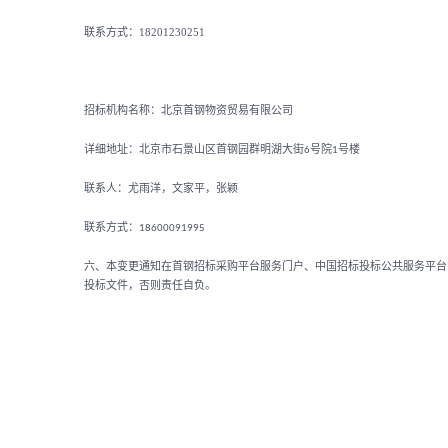
联系方式：18201230251
招标机构名称：北京首钢物资贸易有限公司
详细地址：北京市石景山区首钢园群明湖大街
号院
号楼
6
1
联系人：尤雨洋，文家平，张颖
联系方式：
18600091995
六、本变更通知在首钢招标采购平台服务门户、中国招标投标公共服务平台
投标文件，否则责任自负。
202